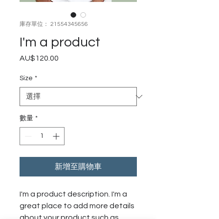
庫存單位： 21554345656
I'm a product
AU$120.00
價
格
Size
*
數量
*
新增至購物車
I'm a product description. I'm a 
great place to add more details 
about your product such as 