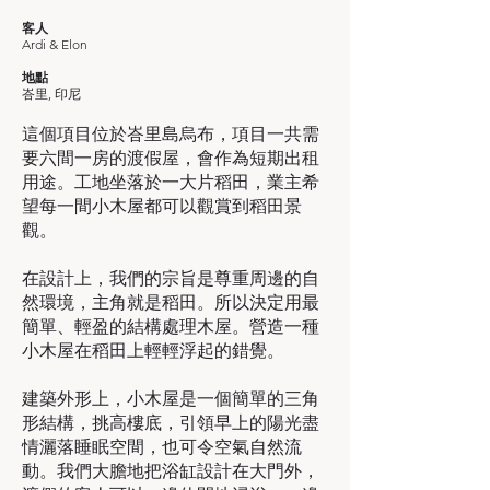
客人
Ardi & Elon
地點
峇里
, 印尼
這個項目位於峇里島烏布，項目一共需
要六間一房的渡假屋，會作為短期出租
用途。工地坐落於一大片稻田，業主希
望每一間小木屋都可以觀賞到稻田景
觀。
在設計上，我們的宗旨是尊重周邊的自
然環境，主角就是稻田。所以決定用最
簡單、輕盈的結構處理木屋。營造一種
小木屋在稻田上輕輕浮起的錯覺。
建築外形上，小木屋是一個簡單的三角
形結構，挑高樓底，引領早上的陽光盡
情灑落睡眠空間，也可令空氣自然流
動。我們大膽地把浴缸設計在大門外，